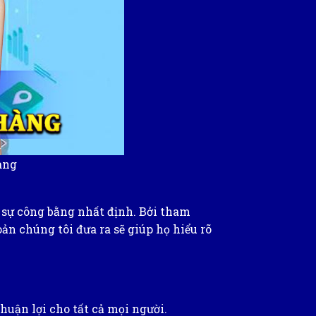
àng
 sự công bằng nhất định. Bởi tham
ản chúng tôi đưa ra sẽ giúp họ hiểu rõ
huận lợi cho tất cả mọi người.