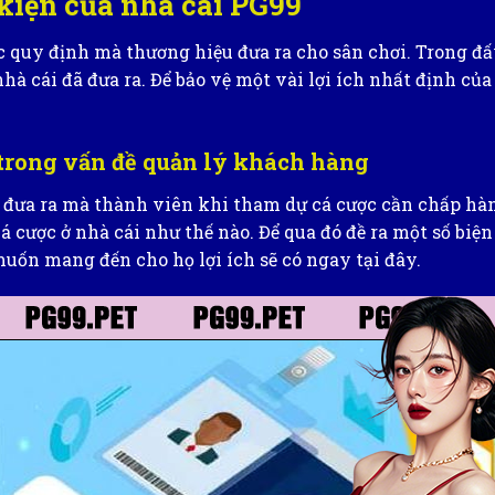
kiện của nhà cái PG99
ác quy định mà thương hiệu đưa ra cho sân chơi. Trong 
hà cái đã đưa ra. Để bảo vệ một vài lợi ích nhất định c
trong vấn đề quản lý khách hàng
 đưa ra mà thành viên khi tham dự cá cược cần chấp hàn
á cược ở nhà cái như thế nào. Để qua đó đề ra một số biệ
uốn mang đến cho họ lợi ích sẽ có ngay tại đây.