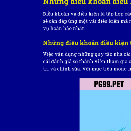
Những điều khoản điều 
Điều khoản và điều kiện là tập hợp c
sẽ cần đáp ứng một vài điều kiện mà n
vụ hoàn hảo nhất.
Những điều khoản điều kiện 
Việc vận dụng những quy tắc nhà cái
cái đánh giá số thành viên tham gia c
trì và chỉnh sửa. Với mục tiêu mong m