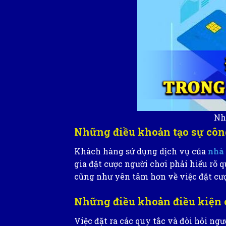
Nh
Những điều khoản tạo sự công
Khách hàng sử dụng dịch vụ của
nhà
gia đặt cược người chơi phải hiểu rõ 
cũng như yên tâm hơn về việc đặt cượ
Những điều khoản điều kiện 
Việc đặt ra các quy tắc và đòi hỏi ng