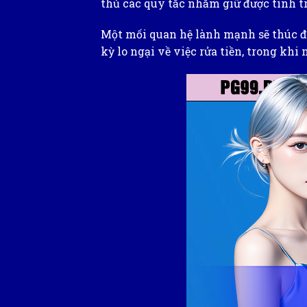
thủ các quy tắc nhằm giữ được tính t
Một mối quan hệ lành mạnh sẽ thúc đẩ
kỳ lo ngại về việc rửa tiền, trong khi