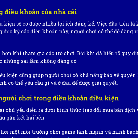
ng điều khoản của nhà cái
 kiện sẽ có được nhiều lợi ích đáng kể. Việc đầu tiên là
 đọc kỹ các điều khoản này, người chơi có thể dễ dàng
 hơn khi tham gia các trò chơi. Bởi khi đã hiểu rõ quy đị
ợc những sai lầm không đáng có.
iều kiện cũng giúp người chơi có khả năng bảo vệ quyền 
nh có thể yêu cầu gì và ở đâu để được giải quyết.
người chơi trong điều khoản điều kiện
ái chủ yếu diễn ra dưới hình thức trao đổi mua bán dịch 
u gắn kết hai bên.
chơi một môi trường chơi game lành mạnh và minh bạch,