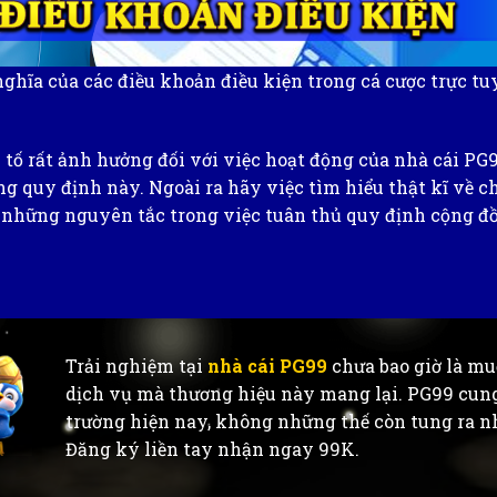
nghĩa của các điều khoản điều kiện trong cá cược trực tu
tố rất ảnh hưởng đối với việc hoạt động của nhà cái PG9
g quy định này. Ngoài ra hãy việc tìm hiểu thật kĩ về c
những nguyên tắc trong việc tuân thủ quy định cộng đ
Trải nghiệm tại
nhà cái PG99
chưa bao giờ là m
dịch vụ mà thương hiệu này mang lại. PG99 cung 
trường hiện nay, không những thế còn tung ra nh
Đăng ký liền tay nhận ngay 99K.