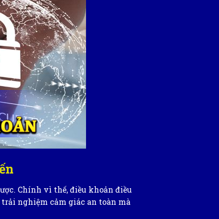
yến
ợc. Chính vì thế, điều khoản điều
ể trải nghiệm cảm giác an toàn mà