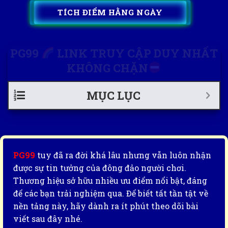
TÍCH ĐIỂM HẰNG NGÀY
PG99
LINK TRUY CẬP DUY NHẤT
KHÔNG CHẶN
MỤC LỤC
PG99
tuy đã ra đời khá lâu nhưng vẫn luôn nhận
được sự tin tưởng của đông đảo người chơi.
Thương hiệu sở hữu nhiều ưu điểm nổi bật, đáng
để các bạn trải nghiệm qua. Để biết tất tần tật về
nền tảng này, hãy dành ra ít phút theo dõi bài
viết sau đây nhé.