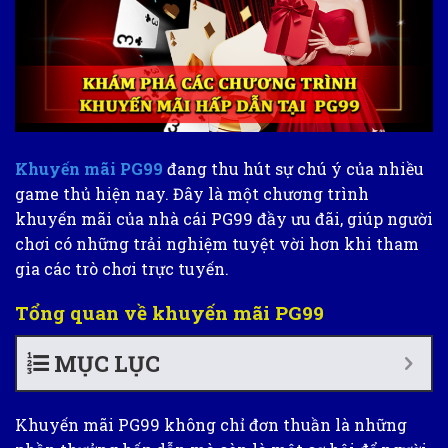
Khuyến mãi PG99
đang thu hút sự chú ý của nhiều
game thủ hiện nay. Đây là một chương trình
khuyến mãi của nhà cái PG99 đầy ưu đãi, giúp người
chơi có những trải nghiệm tuyệt vời hơn khi tham
gia các trò chơi trực tuyến.
Tổng quan về khuyến mãi PG99
MỤC LỤC
Khuyến mãi PG99 không chỉ đơn thuần là những