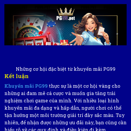
Những cơ hội đặc biệt từ khuyến mãi PG99
Kết luận
Khuyến mãi PG99
thực sự là một cơ hội vàng cho
những ai đam mê cá cược và muốn gia tăng trải
nghiệm chơi game của mình. Với nhiều loại hình
khuyến mãi đa dạng và hấp dẫn, người chơi có thể
tận hưởng một môi trường giải trí đầy sắc màu. Tuy
nhiên, để nhận được những ưu đãi này, bạn cũng cần
hiểu rõ về các quy định và điều kiện đi kèm.