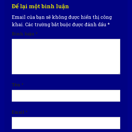
Để lại một bình luận
Email của bạn sẽ không được hiển thị công
khai.
Các trường bắt buộc được đánh dấu
*
Bình luận
*
Tên
*
Email
*