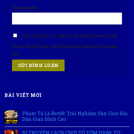
Trang web
Lưu tên của tôi, email, và trang web trong
trình duyệt này cho lần bình luận kế tiếp của
tôi.
BÀI VIẾT MỚI
Phỏm Tá Lả Bet88: Trải Nghiệm Sân Chơi Bài
Dân Gian Đỉnh Cao
BÍ TRUYỀN CÁCH CHƠI TỔ TÔM DV88: TỪ