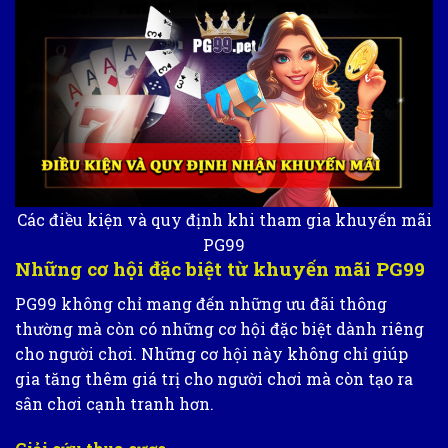
Các điều kiện và quy định khi tham gia khuyến mãi
PG99
Những cơ hội đặc biệt từ khuyến mãi PG99
PG99 không chỉ mang đến những ưu đãi thông
thường mà còn có những cơ hội đặc biệt dành riêng
cho người chơi. Những cơ hội này không chỉ giúp
gia tăng thêm giá trị cho người chơi mà còn tạo ra
sân chơi cạnh tranh hơn.