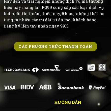
Hãy đến và trải nghiệm những dịch vụ mà thương
hiệu này mang lại. PG99 cung cấp các loại dịch vụ
hot nhất thị trường hiện nay, không những thế còn
tung ra nhiều các ưu đãi tri ân mọi khách hàng.
Đăng ký liền tay nhận ngay 99K.
CÁC PHƯƠNG THỨC THANH TOÁN
HƯỚNG DẪN