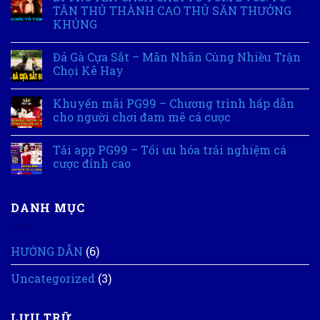
TÂN THỦ THÀNH CAO THỦ SĂN THƯỞNG
KHỦNG
Đá Gà Cựa Sắt – Mãn Nhãn Cùng Nhiều Trận
Chọi Kê Hay
Khuyến mãi PG99 – Chương trình hấp dẫn
cho người chơi đam mê cá cược
Tải app PG99 – Tối ưu hóa trải nghiệm cá
cược đỉnh cao
DANH MỤC
HƯỚNG DẪN
(6)
Uncategorized
(3)
LƯU TRỮ