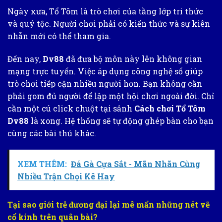
Ngày xưa, Tổ Tôm là trò chơi của tầng lớp tri thức
và quý tộc. Người chơi phải có kiến thức và sự kiên
nhẫn mới có thể tham gia.
Đến nay,
Dv88
đã đưa bộ môn này lên không gian
mạng trực tuyến. Việc áp dụng công nghệ số giúp
trò chơi tiếp cận nhiều người hơn. Bạn không cần
phải gom đủ người để lập một hội chơi ngoài đời. Chỉ
cần một cú click chuột tại sảnh
Cách chơi Tổ Tôm
Dv88
là xong. Hệ thống sẽ tự động ghép bàn cho bạn
cùng các bài thủ khác.
XEM THÊM:
Đá Gà Cựa Sắt - Mãn Nhãn Cùng
Nhiều Trận Chọi Kê Hay
Tại sao giới trẻ đương đại lại mê mẩn những nét vẽ
cổ kính trên quân bài?