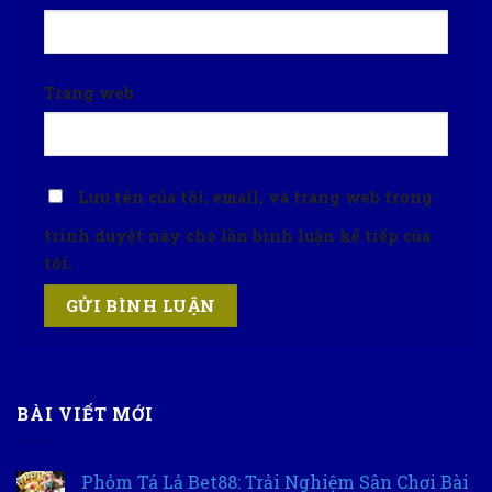
Trang web
Lưu tên của tôi, email, và trang web trong
trình duyệt này cho lần bình luận kế tiếp của
tôi.
BÀI VIẾT MỚI
Phỏm Tá Lả Bet88: Trải Nghiệm Sân Chơi Bài