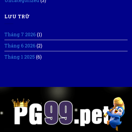
Uncategorized
(3)
LƯU TRỮ
Tháng 7 2026
(1)
Tháng 6 2026
(2)
Tháng 1 2025
(6)