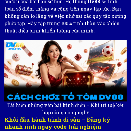
cước ù của bài bạn sở hữu. Hệ thống
Dv88
sẽ tính
toán số điểm thắng và cộng tiền ngay lập tức. Bạn
không cần lo lắng về việc nhớ sai các quy tắc xướng
phức tạp. Hãy tập trung 100% tinh thần vào chiến
thuật điều binh khiển tướng của mình.
Tái hiện những ván bài kinh điển – Khi trí tuệ kết
hợp cùng công nghệ
Khởi đầu hành trình di sản – Đăng ký
nhanh rinh ngay code trải nghiệm