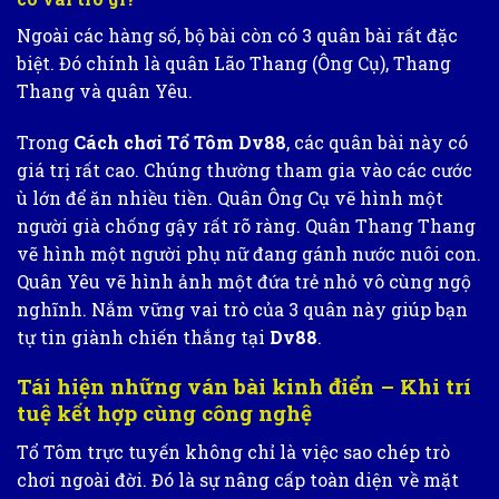
Ngoài các hàng số, bộ bài còn có 3 quân bài rất đặc
biệt. Đó chính là quân Lão Thang (Ông Cụ), Thang
Thang và quân Yêu.
Trong
Cách chơi Tổ Tôm Dv88
, các quân bài này có
giá trị rất cao. Chúng thường tham gia vào các cước
ù lớn để ăn nhiều tiền. Quân Ông Cụ vẽ hình một
người già chống gậy rất rõ ràng. Quân Thang Thang
vẽ hình một người phụ nữ đang gánh nước nuôi con.
Quân Yêu vẽ hình ảnh một đứa trẻ nhỏ vô cùng ngộ
nghĩnh. Nắm vững vai trò của 3 quân này giúp bạn
tự tin giành chiến thắng tại
Dv88
.
Tái hiện những ván bài kinh điển – Khi trí
tuệ kết hợp cùng công nghệ
Tổ Tôm trực tuyến không chỉ là việc sao chép trò
chơi ngoài đời. Đó là sự nâng cấp toàn diện về mặt