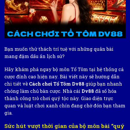
Bạn muốn thử thách trí tuệ với những quân bài
mang đậm dấu ấn lịch sử?
Hãy khám phá ngay bộ môn Tổ Tôm tại hệ thống cá
cược đỉnh cao hiện nay. Bài viết này sẽ hướng dẫn
chi tiết về
Cách chơi Tổ Tôm Dv88
giúp bạn nhanh
chóng làm chủ bàn cược. Nhà cái
Dv88
đã số hóa
thành công trò chơi quý tộc này. Giao diện trực
quan và luật chơi xanh chín đang chờ đón bạn tham
gia.
Sức hút vượt thời gian của bộ môn bài “quý